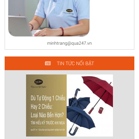
minhtrang@qua247.vn
TIN TỨC NỔI BẬT