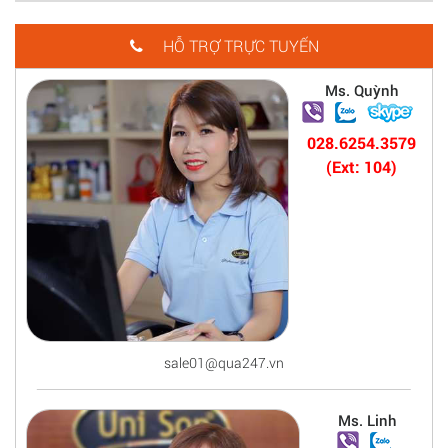
HỖ TRỢ TRỰC TUYẾN
Ms. Quỳnh
028.6254.3579
(Ext: 104)
sale01@qua247.vn
Ms. Linh