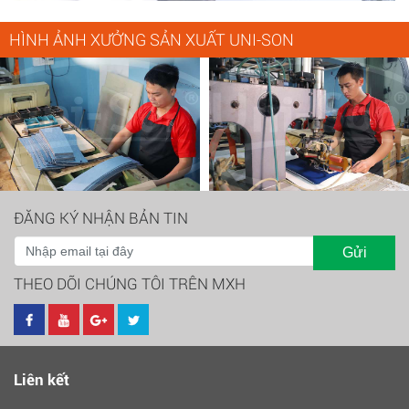
HÌNH ẢNH XƯỞNG SẢN XUẤT UNI-SON
ĐĂNG KÝ NHẬN BẢN TIN
Gửi
THEO DÕI CHÚNG TÔI TRÊN MXH
Liên kết