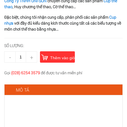
Công Ty TNHH UNI-SON
chuyên cung cấp các sản phẩm
Cup thể
thao
, Huy chương thể thao, Cờ thể thao...
Đặc biệt, chúng tôi nhận cung cấp, phân phối các sản phẩm
Cup
nhựa
với đầy đủ kiểu dáng kích thước cùng tất cả các biểu tượng về
môn chơi thể thao bằng nhựa...
SỐ LƯỢNG:
-
+
Thêm vào giỏ hàng
Gọi
(028) 6254 3579
để được tư vấn miễn phí
MÔ TẢ