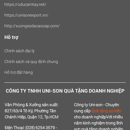
https://oducamtay.net/
https://unisonexport.vn/
http://xuongsodacaocap.com/
Hỗ trợ
Chính sách đại lý
Chính sách và quy định chung
Hỗ trợ đặt hàng
CÔNG TY TNHH UNI-SON QUÀ TẶNG DOANH NGHIỆP
Văn Phòng & Xưởng sản xuất:
Công ty Uni-son - Chuyên
827/63/4 Tô Ký, Phường Tân
cung cấp
Quà tặng sự kiện
Chánh Hiệp, Quận 12, Tp.HCM
cho doanh nghiệp
Với nhiều
năm kinh nghiệm trong lĩnh
Điện Thoại: (028) 6254 3579 -
vực quà tặng doanh nghiệp,