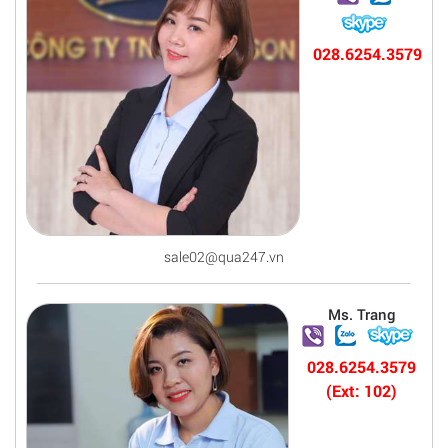
028.6254.3579
sale02@qua247.vn
Ms. Trang
028.6254.3579
(Ext: 102)